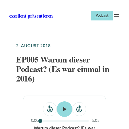
Zum
Inhalt
exzellent präsentieren
Podcast
springen
2. AUGUST 2018
EP005 Warum dieser
Podcast? (Es war einmal in
2016)
15
30
0:00
5:05
Warum dieser Podcast? (Es war