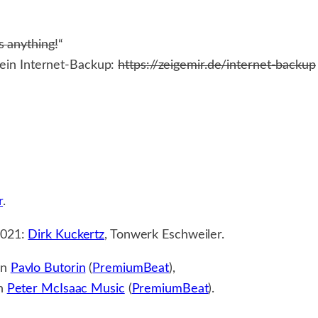
s anything!
“
 ein Internet-Backup:
https://zeigemir.de/internet-backup
r
.
2021:
Dirk Kuckertz
, Tonwerk Eschweiler.
on
Pavlo Butorin
(
PremiumBeat
),
on
Peter McIsaac Music
(
PremiumBeat
).