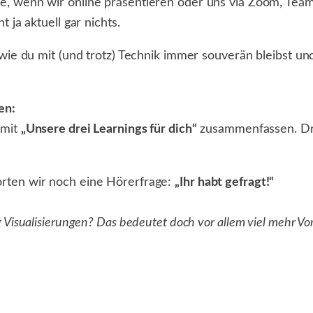
 wenn wir online präsentieren oder uns via Zoom, Teams
 ja aktuell gar nichts.
wie du mit (und trotz) Technik immer souverän bleibst un
en:
 mit
„Unsere drei Learnings für dich“
zusammenfassen. Dre
rten wir noch eine Hörerfrage:
„Ihr habt gefragt!“
isualisierungen? Das bedeutet doch vor allem viel mehr Vorb