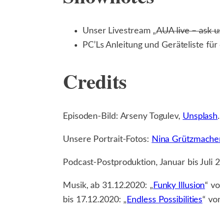
Unser Livestream „
AUA live – ask u
PC’Ls Anleitung und Geräteliste für
Credits
Episoden-Bild: Arseny Togulev,
Unsplash
.
Unsere Portrait-Fotos:
Nina Grützmache
Podcast-Postproduktion, Januar bis Juli 
Musik, ab 31.12.2020: „
Funky Illusion
“ v
bis 17.12.2020: „
Endless Possibilities
“ v