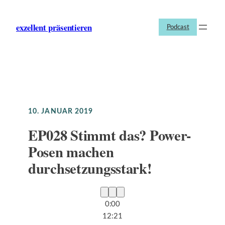
Zum
Inhalt
exzellent präsentieren
Podcast
springen
10. JANUAR 2019
EP028 Stimmt das? Power-
Posen machen
durchsetzungsstark!
15
30
0:00
12:21