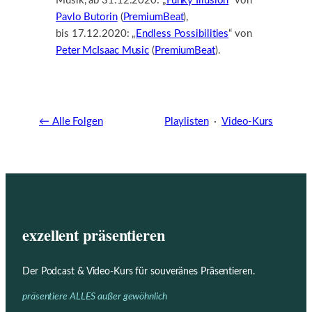
Musik, ab 31.12.2020: „
Funky Illusion
“ von
Pavlo Butorin
(
PremiumBeat
),
bis 17.12.2020: „
Endless Possibilities
“ von
Peter McIsaac Music
(
PremiumBeat
).
← Alle Folgen
Playlisten
·
Video-Kurs
exzellent präsentieren
Der Podcast & Video-Kurs für souveränes Präsentieren.
präsentiere ALLES außer gewöhnlich