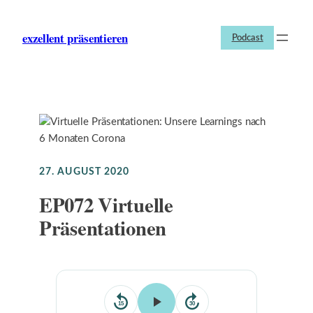
Zum
Inhalt
exzellent präsentieren
Podcast
springen
27. AUGUST 2020
EP072 Virtuelle
Präsentationen
15
30