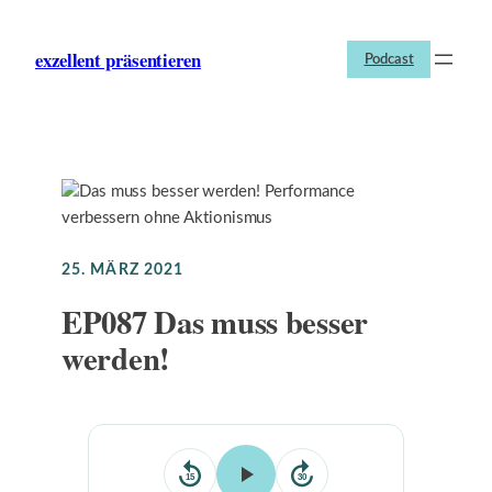
Zum
Inhalt
exzellent präsentieren
Podcast
springen
25. MÄRZ 2021
EP087 Das muss besser
werden!
15
30