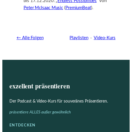
bis 17.12.2020: „
Endless Possibilities
“ von
Peter McIsaac Music
(
PremiumBeat
).
← Alle Folgen
Playlisten
·
Video-Kurs
exzellent präsentieren
Der Podcast & Video-Kurs für souveränes Präsentieren.
präsentiere ALLES außer gewöhnlich
ENTDECKEN