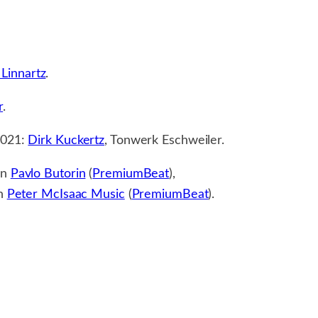
Linnartz
.
r
.
2021:
Dirk Kuckertz
, Tonwerk Eschweiler.
on
Pavlo Butorin
(
PremiumBeat
),
on
Peter McIsaac Music
(
PremiumBeat
).